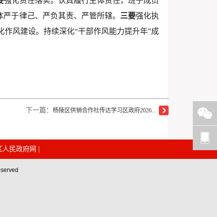
要
强化责任落实。认真履行主体责任，班子成员
主体严于律己、严负其责、严管所辖。
三要
强化执
化作风建设。持续深化“干部作风能力提升年”成
下一篇：
杨陵区供销合作社传达学习区政府2026...
区人民政府网
|
erved