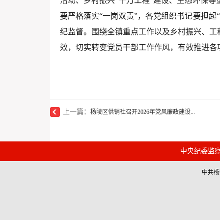
活动、乡村振兴“千万工程”建设、生态环保
要严格落实“一岗双责”，各党组织书记要担起
纪监督。围绕全镇重点工作以及乡村振兴、工
效，切实转变党员干部工作作风，有效推进各
上一篇：
杨陵区供销社召开2026年党风廉政建设...
中央纪委监
中共杨陵