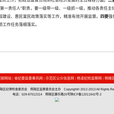
等重点工作，把政治监督贯彻到社会经济发展的全过程各方面。
二
“第一责任人”职责，要一级带一级、一级抓一级，推动各责任
程建设、惠民富民政策落实等工作，精准有效开展监督。
四要
强
项工作任务落细落实。
察部网站
|
省纪委监委秦风网
|
示范区公众信息网
|
杨凌纪检监察网
|
杨陵
区纪律检查委员会 杨陵区监察委员会主办 Copyright© 2012-2013 All Rights Res
电话：029-87012314 杨陵区康乐路20号陕ICP备12011642号-2