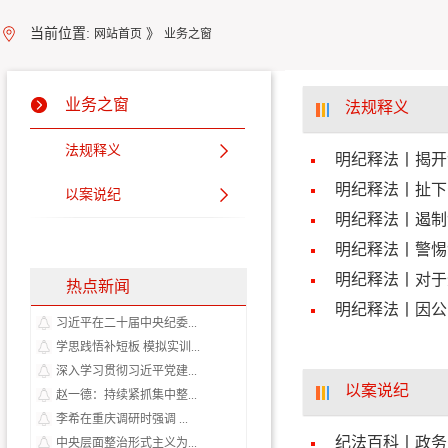
当前位置:
》
网站首页
业务之窗
业务之窗
法规释义
法规释义
明纪释法丨揭开
明纪释法丨扯下
以案说纪
明纪释法丨​遏
明纪释法丨警惕
明纪释法丨对于
热点新闻
明纪释法丨因公
习近平在二十届中央纪委...
学思践悟补短板 模拟实训...
深入学习贯彻习近平党建...
以案说纪
赵一德：持续紧抓集中整...
李希在重庆调研时强调 ...
纪法百科丨政务
中央层面整治形式主义为...