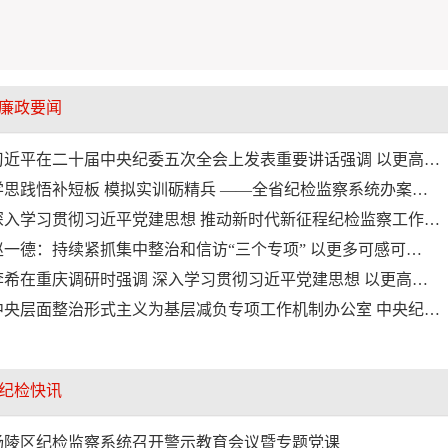
廉政要闻
习近平在二十届中央纪委五次全会上发表重要讲话强调 以更高…
学思践悟补短板 模拟实训砺精兵 ——全省纪检监察系统办案…
深入学习贯彻习近平党建思想 推动新时代新征程纪检监察工作…
赵一德：持续紧抓集中整治和信访“三个专项” 以更多可感可…
李希在重庆调研时强调 深入学习贯彻习近平党建思想 以更高…
中央层面整治形式主义为基层减负专项工作机制办公室 中央纪…
纪检快讯
杨陵区纪检监察系统召开警示教育会议暨专题党课