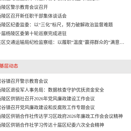
杨陵区警示教育会议召开
杨陵区召开新任职干部集体谈话会
杨陵区纪委监委：以“三化”标尺，努力破解政治监督难题
十届杨陵区委第十轮巡察完成进驻
驻区交通运输局纪检监察组：以履职“温度”赢得群众的“满意…
基层动态
揉谷镇召开警示教育会议
杨陵区退役军人事务局：数据核查守护优抚资金安全
杨陵区供销社召开2026年党风廉政建设工作会议
揉谷镇召开党风廉政建设和反腐败工作专题会议
杨陵区供销合作社传达学习区政府2026年廉政工作会会议精神
杨陵区供销合作社学习传达十届区纪委六次全会精神