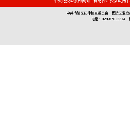
中央纪委监察部网站
|
省纪委监委秦风网
|
中共杨陵区纪律检查委员会 杨陵区监察委员会主办 Co
电话：029-87012314