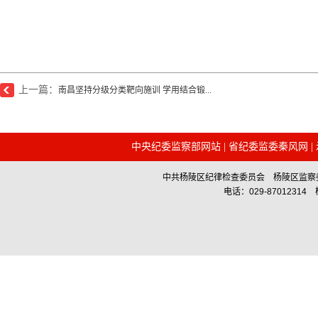
上一篇：
南昌坚持分级分类靶向施训 学用结合锻...
中央纪委监察部网站
|
省纪委监委秦风网
|
中共杨陵区纪律检查委员会 杨陵区监察委员会主办 Co
电话：029-87012314