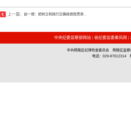
上一篇：
赵一德：把树立和践行正确政绩观贯穿...
中央纪委监察部网站
|
省纪委监委秦风网
|
中共杨陵区纪律检查委员会 杨陵区监察委员会主办 Co
电话：029-87012314