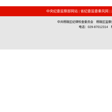
中央纪委监察部网站
|
省纪委监委秦风网
|
中共杨陵区纪律检查委员会 杨陵区监察委员会主办 Co
电话：029-87012314