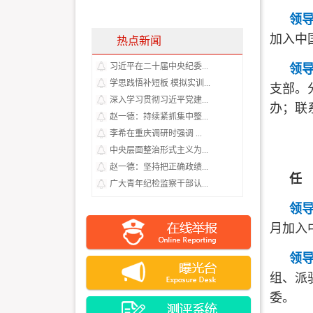
领
加入中
热点新闻
习近平在二十届中央纪委...
领
学思践悟补短板 模拟实训...
支部。
深入学习贯彻习近平党建...
办；联
赵一德：持续紧抓集中整...
李希在重庆调研时强调 ...
中央层面整治形式主义为...
赵一德：坚持把正确政绩...
任
广大青年纪检监察干部认...
领
月加入
领
组、派
委。