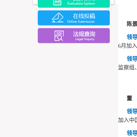
陈
领
6月加
领
监察组
董
领
加入中
领