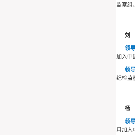
监察组
刘
领
加入中
领
纪检监
杨
领
月加入