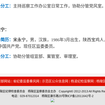
导分工：
主持巡察工作办公室日常工作，协助分管党风室
永宁：
导简历：
宋永宁，
男，汉族，1986年3月出生，陕西宝鸡人，
中国共产党。
现
任区监委委员。
导分工：
协助分管组宣部、案管室、审理室。
察部网站
|
省纪委监委秦风网
|
示范区公众信息网
|
杨凌纪检监察网
|
杨陵
区纪律检查委员会 杨陵区监察委员会主办 Copyright© 2012-2013 All Rights Res
电话：029-87012314 杨陵区康乐路20号陕ICP备12011642号-2