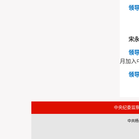
领
宋
领
月加入
领
中央纪委监
中共杨陵