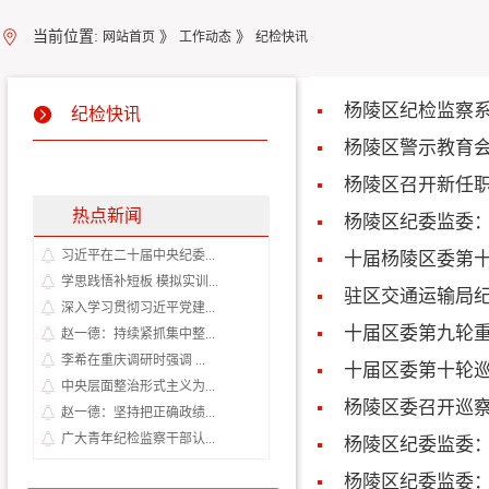
当前位置:
》
》
网站首页
工作动态
纪检快讯
杨陵区纪检监察
纪检快讯
杨陵区警示教育
杨陵区召开新任
热点新闻
杨陵区纪委监委：
习近平在二十届中央纪委...
十届杨陵区委第
学思践悟补短板 模拟实训...
驻区交通运输局纪
深入学习贯彻习近平党建...
十届区委第九轮
赵一德：持续紧抓集中整...
李希在重庆调研时强调 ...
十届区委第十轮
中央层面整治形式主义为...
杨陵区委召开巡
赵一德：坚持把正确政绩...
广大青年纪检监察干部认...
杨陵区纪委监委：
杨陵区纪委监委：