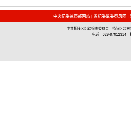
中央纪委监察部网站
|
省纪委监委秦风网
|
中共杨陵区纪律检查委员会 杨陵区监察委员会主办 Co
电话：029-87012314