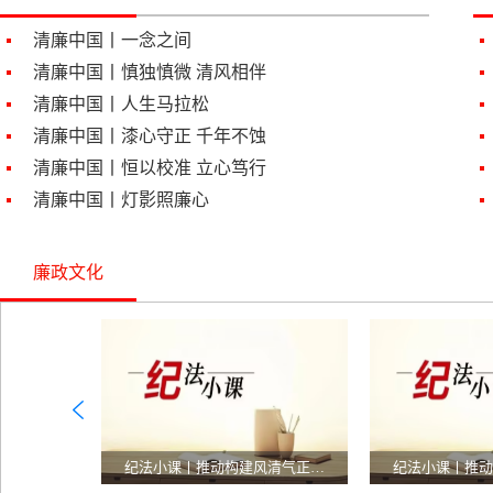
清廉中国丨一念之间
清廉中国丨慎独慎微 清风相伴
清廉中国丨人生马拉松
清廉中国丨漆心守正 千年不蚀
清廉中国丨恒以校准 立心笃行
清廉中国丨灯影照廉心
廉政文化
、培训…
纪法小课丨推动构建风清气正…
纪法小课丨推动